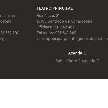
TEATRO PRINCIPAL
acións s/n
Rúa Nova, 21
ostela
15705 Santiago de Compostela
Oficinas: 981 542 461
981 552 290
Entradas: 981 542 349
org
teatroprincipal@santiagodecompostela
Axenda C
Subscríbete á Axenda C