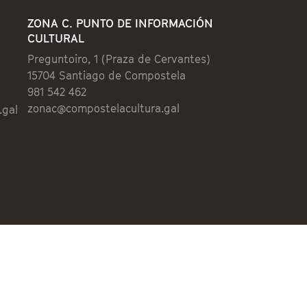
ZONA C. PUNTO DE INFORMACIÓN
CULTURAL
Preguntoiro, 1 (Praza de Cervantes)
15704 Santiago de Compostela
981 542 462
zonac@compostelacultura.gal
.gal