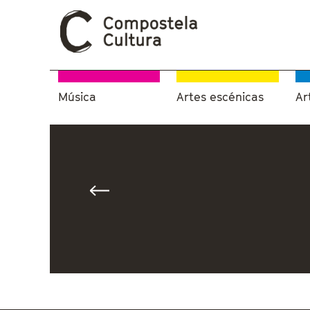
Música
Artes escénicas
Ar
Vostede está aquí