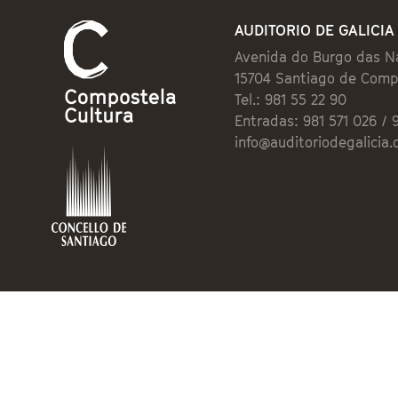
AUDITORIO DE GALICIA
Avenida do Burgo das N
15704 Santiago de Comp
Tel.: 981 55 22 90
Entradas: 981 571 026 / 
info@auditoriodegalicia.