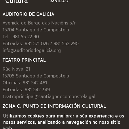
AUDITORIO DE GALICIA
Avenida do Burgo das Nacións s/n
15704 Santiago de Compostela
Tel.: 981 55 22 90
Entradas: 981 571 026 / 981 552 290
info@auditoriodegalicia.org
TEATRO PRINCIPAL
Rúa Nova, 21
15705 Santiago de Compostela
Oficinas: 981 542 461
Entradas: 981 542 349
teatroprincipal@santiagodecompostela.gal
ZONA C. PUNTO DE INFORMACIÓN CULTURAL
Preguntoiro, 1 (Praza de Cervantes)
Utilizamos cookies para mellorar a súa experiencia e os
15704 Santiago de Compostela
nosos servizos, analizando a navegación no noso sitio
981 542 462
web.