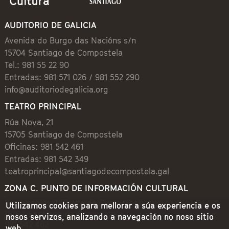
AUDITORIO DE GALICIA
Avenida do Burgo das Nacións s/n
15704 Santiago de Compostela
Tel.: 981 55 22 90
Entradas: 981 571 026 / 981 552 290
info@auditoriodegalicia.org
TEATRO PRINCIPAL
Rúa Nova, 21
15705 Santiago de Compostela
Oficinas: 981 542 461
Entradas: 981 542 349
teatroprincipal@santiagodecompostela.gal
ZONA C. PUNTO DE INFORMACIÓN CULTURAL
Preguntoiro, 1 (Praza de Cervantes)
Utilizamos cookies para mellorar a súa experiencia e os
15704 Santiago de Compostela
nosos servizos, analizando a navegación no noso sitio
981 542 462
web.