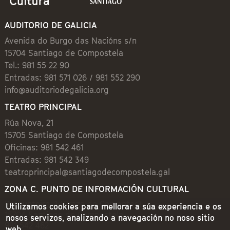
AUDITORIO DE GALICIA
Avenida do Burgo das Nacións s/n
15704 Santiago de Compostela
Tel.: 981 55 22 90
Entradas: 981 571 026 / 981 552 290
info@auditoriodegalicia.org
TEATRO PRINCIPAL
Rúa Nova, 21
15705 Santiago de Compostela
Oficinas: 981 542 461
Entradas: 981 542 349
teatroprincipal@santiagodecompostela.gal
ZONA C. PUNTO DE INFORMACIÓN CULTURAL
Preguntoiro, 1 (Praza de Cervantes)
Utilizamos cookies para mellorar a súa experiencia e os
15704 Santiago de Compostela
nosos servizos, analizando a navegación no noso sitio
981 542 462
web.