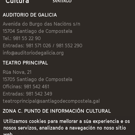
AUDITORIO DE GALICIA
Avenida do Burgo das Nacións s/n
15704 Santiago de Compostela
Tel.: 981 55 22 90
Entradas: 981 571 026 / 981 552 290
info@auditoriodegalicia.org
TEATRO PRINCIPAL
Rúa Nova, 21
15705 Santiago de Compostela
Oficinas: 981 542 461
Entradas: 981 542 349
teatroprincipal@santiagodecompostela.gal
ZONA C. PUNTO DE INFORMACIÓN CULTURAL
Preguntoiro, 1 (Praza de Cervantes)
Utilizamos cookies para mellorar a súa experiencia e os
15704 Santiago de Compostela
nosos servizos, analizando a navegación no noso sitio
981 542 462
web.