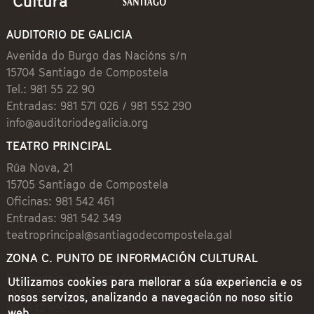
AUDITORIO DE GALICIA
Avenida do Burgo das Nacións s/n
15704 Santiago de Compostela
Tel.: 981 55 22 90
Entradas: 981 571 026 / 981 552 290
info@auditoriodegalicia.org
TEATRO PRINCIPAL
Rúa Nova, 21
15705 Santiago de Compostela
Oficinas: 981 542 461
Entradas: 981 542 349
teatroprincipal@santiagodecompostela.gal
ZONA C. PUNTO DE INFORMACIÓN CULTURAL
Preguntoiro, 1 (Praza de Cervantes)
Utilizamos cookies para mellorar a súa experiencia e os
15704 Santiago de Compostela
nosos servizos, analizando a navegación no noso sitio
981 542 462
web.