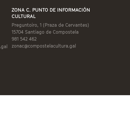
ZONA C. PUNTO DE INFORMACIÓN
CULTURAL
Preguntoiro, 1 (Praza de Cervantes)
15704 Santiago de Compostela
981 542 462
zonac@compostelacultura.gal
.gal