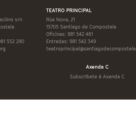
TEATRO PRINCIPAL
acións s/n
Rúa Nova, 21
ostela
15705 Santiago de Compostela
Oficinas: 981 542 461
981 552 290
Entradas: 981 542 349
org
teatroprincipal@santiagodecompostela
Axenda C
Subscríbete á Axenda C