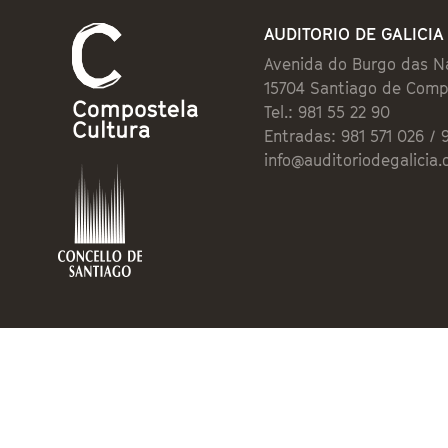
AUDITORIO DE GALICIA
Avenida do Burgo das N
15704 Santiago de Comp
Tel.: 981 55 22 90
Entradas: 981 571 026 / 
info@auditoriodegalicia.