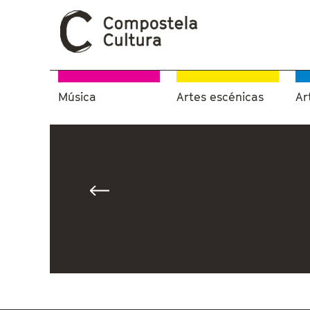
Música
Artes escénicas
Ar
Vostede está aquí