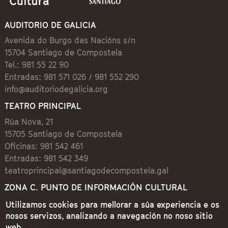
AUDITORIO DE GALICIA
Avenida do Burgo das Nacións s/n
15704 Santiago de Compostela
Tel.: 981 55 22 90
Entradas: 981 571 026 / 981 552 290
info@auditoriodegalicia.org
TEATRO PRINCIPAL
Rúa Nova, 21
15705 Santiago de Compostela
Oficinas: 981 542 461
Entradas: 981 542 349
teatroprincipal@santiagodecompostela.gal
ZONA C. PUNTO DE INFORMACIÓN CULTURAL
Preguntoiro, 1 (Praza de Cervantes)
Utilizamos cookies para mellorar a súa experiencia e os
15704 Santiago de Compostela
nosos servizos, analizando a navegación no noso sitio
981 542 462
web.