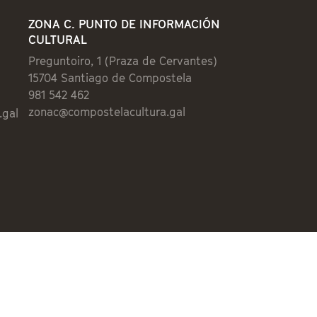
ZONA C. PUNTO DE INFORMACIÓN
CULTURAL
Preguntoiro, 1 (Praza de Cervantes)
15704 Santiago de Compostela
981 542 462
zonac@compostelacultura.gal
.gal