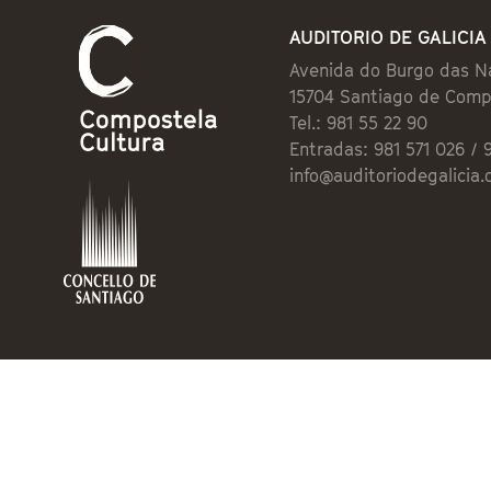
AUDITORIO DE GALICIA
Avenida do Burgo das N
15704 Santiago de Comp
Tel.: 981 55 22 90
Entradas: 981 571 026 / 
info@auditoriodegalicia.