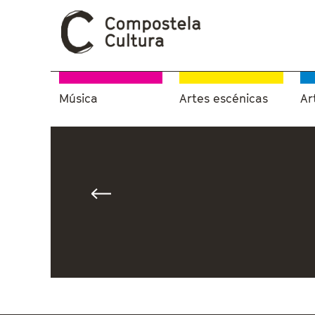
Música
Artes escénicas
Ar
Vostede está aquí