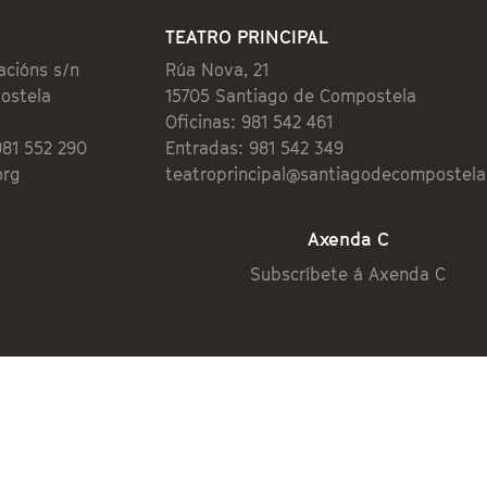
TEATRO PRINCIPAL
acións s/n
Rúa Nova, 21
ostela
15705 Santiago de Compostela
Oficinas: 981 542 461
981 552 290
Entradas: 981 542 349
org
teatroprincipal@santiagodecompostela
Axenda C
Subscríbete á Axenda C