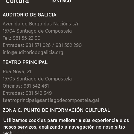
AUDITORIO DE GALICIA
Avenida do Burgo das Nacións s/n
15704 Santiago de Compostela
Tel.: 981 55 22 90
Entradas: 981 571 026 / 981 552 290
info@auditoriodegalicia.org
TEATRO PRINCIPAL
Rúa Nova, 21
15705 Santiago de Compostela
Oficinas: 981 542 461
Entradas: 981 542 349
teatroprincipal@santiagodecompostela.gal
ZONA C. PUNTO DE INFORMACIÓN CULTURAL
Preguntoiro, 1 (Praza de Cervantes)
Utilizamos cookies para mellorar a súa experiencia e os
15704 Santiago de Compostela
nosos servizos, analizando a navegación no noso sitio
981 542 462
web.