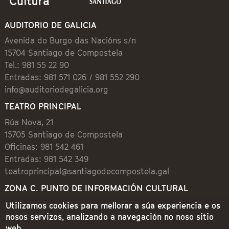
AUDITORIO DE GALICIA
Avenida do Burgo das Nacións s/n
15704 Santiago de Compostela
Tel.: 981 55 22 90
Entradas: 981 571 026 / 981 552 290
info@auditoriodegalicia.org
TEATRO PRINCIPAL
Rúa Nova, 21
15705 Santiago de Compostela
Oficinas: 981 542 461
Entradas: 981 542 349
teatroprincipal@santiagodecompostela.gal
ZONA C. PUNTO DE INFORMACIÓN CULTURAL
Preguntoiro, 1 (Praza de Cervantes)
Utilizamos cookies para mellorar a súa experiencia e os
15704 Santiago de Compostela
nosos servizos, analizando a navegación no noso sitio
981 542 462
web.