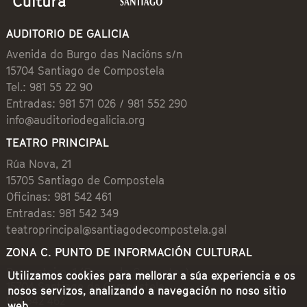
AUDITORIO DE GALICIA
Avenida do Burgo das Nacións s/n
15704 Santiago de Compostela
Tel.: 981 55 22 90
Entradas: 981 571 026 / 981 552 290
info@auditoriodegalicia.org
TEATRO PRINCIPAL
Rúa Nova, 21
15705 Santiago de Compostela
Oficinas: 981 542 461
Entradas: 981 542 349
teatroprincipal@santiagodecompostela.gal
ZONA C. PUNTO DE INFORMACIÓN CULTURAL
Preguntoiro, 1 (Praza de Cervantes)
Utilizamos cookies para mellorar a súa experiencia e os
15704 Santiago de Compostela
nosos servizos, analizando a navegación no noso sitio
981 542 462
web.