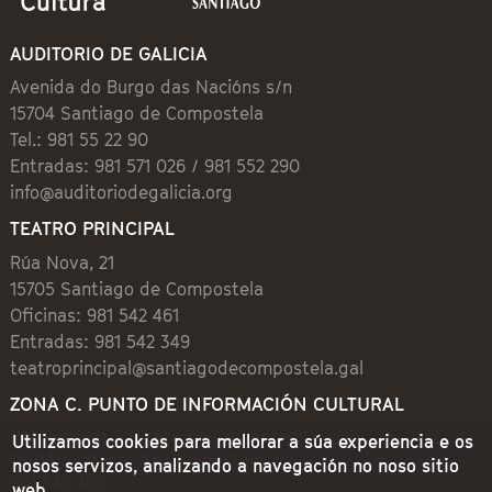
AUDITORIO DE GALICIA
Avenida do Burgo das Nacións s/n
15704 Santiago de Compostela
Tel.: 981 55 22 90
Entradas: 981 571 026 / 981 552 290
info@auditoriodegalicia.org
TEATRO PRINCIPAL
Rúa Nova, 21
15705 Santiago de Compostela
Oficinas: 981 542 461
Entradas: 981 542 349
teatroprincipal@santiagodecompostela.gal
ZONA C. PUNTO DE INFORMACIÓN CULTURAL
Preguntoiro, 1 (Praza de Cervantes)
Utilizamos cookies para mellorar a súa experiencia e os
15704 Santiago de Compostela
nosos servizos, analizando a navegación no noso sitio
981 542 462
web.