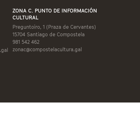
ZONA C. PUNTO DE INFORMACIÓN
CULTURAL
Preguntoiro, 1 (Praza de Cervantes)
15704 Santiago de Compostela
981 542 462
zonac@compostelacultura.gal
.gal