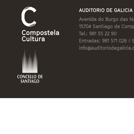
AUDITORIO DE GALICIA
Avenida do Burgo das N
15704 Santiago de Comp
Tel.: 981 55 22 90
Entradas: 981 571 026 / 
info@auditoriodegalicia.