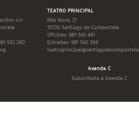
TEATRO PRINCIPAL
acións s/n
Rúa Nova, 21
ostela
15705 Santiago de Compostela
Oficinas: 981 542 461
981 552 290
Entradas: 981 542 349
org
teatroprincipal@santiagodecompostela
Axenda C
Subscríbete á Axenda C