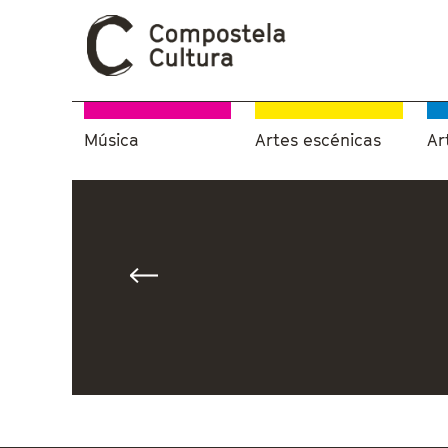
Música
Artes escénicas
Ar
Vostede está aquí