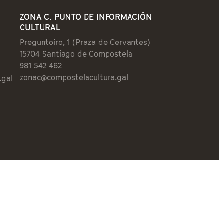
ZONA C. PUNTO DE INFORMACIÓN
CULTURAL
Preguntoiro, 1 (Praza de Cervantes)
15704 Santiago de Compostela
981 542 462
zonac@compostelacultura.gal
.gal