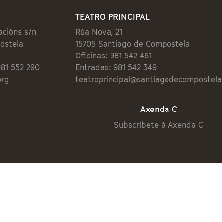
TEATRO PRINCIPAL
acións s/n
Rúa Nova, 21
ostela
15705 Santiago de Compostela
Oficinas: 981 542 461
981 552 290
Entradas: 981 542 349
org
teatroprincipal@santiagodecompostela
Axenda C
Subscríbete á Axenda C