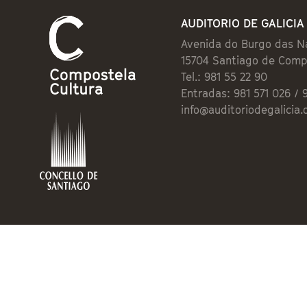
AUDITORIO DE GALICIA
Avenida do Burgo das N
15704 Santiago de Comp
Tel.: 981 55 22 90
Entradas: 981 571 026 / 
info@auditoriodegalicia.