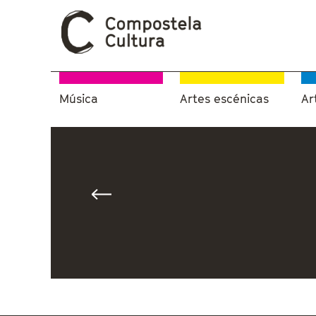
Música
Artes escénicas
Ar
Vostede está aquí