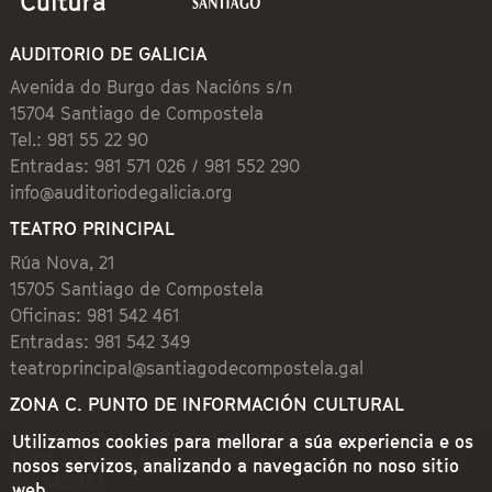
AUDITORIO DE GALICIA
Avenida do Burgo das Nacións s/n
15704 Santiago de Compostela
Tel.: 981 55 22 90
Entradas: 981 571 026 / 981 552 290
info@auditoriodegalicia.org
TEATRO PRINCIPAL
Rúa Nova, 21
15705 Santiago de Compostela
Oficinas: 981 542 461
Entradas: 981 542 349
teatroprincipal@santiagodecompostela.gal
ZONA C. PUNTO DE INFORMACIÓN CULTURAL
Preguntoiro, 1 (Praza de Cervantes)
Utilizamos cookies para mellorar a súa experiencia e os
15704 Santiago de Compostela
nosos servizos, analizando a navegación no noso sitio
981 542 462
web.