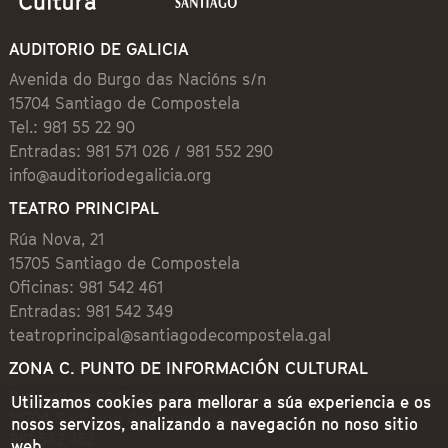
AUDITORIO DE GALICIA
Avenida do Burgo das Nacións s/n
15704 Santiago de Compostela
Tel.: 981 55 22 90
Entradas: 981 571 026 / 981 552 290
info@auditoriodegalicia.org
TEATRO PRINCIPAL
Rúa Nova, 21
15705 Santiago de Compostela
Oficinas: 981 542 461
Entradas: 981 542 349
teatroprincipal@santiagodecompostela.gal
ZONA C. PUNTO DE INFORMACIÓN CULTURAL
Preguntoiro, 1 (Praza de Cervantes)
Utilizamos cookies para mellorar a súa experiencia e os
15704 Santiago de Compostela
nosos servizos, analizando a navegación no noso sitio
981 542 462
web.