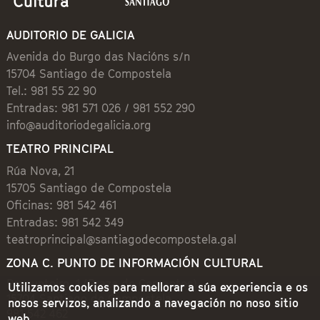
AUDITORIO DE GALICIA
Avenida do Burgo das Nacións s/n
15704 Santiago de Compostela
Tel.: 981 55 22 90
Entradas: 981 571 026 / 981 552 290
info@auditoriodegalicia.org
TEATRO PRINCIPAL
Rúa Nova, 21
15705 Santiago de Compostela
Oficinas: 981 542 461
Entradas: 981 542 349
teatroprincipal@santiagodecompostela.gal
ZONA C. PUNTO DE INFORMACIÓN CULTURAL
Preguntoiro, 1 (Praza de Cervantes)
Utilizamos cookies para mellorar a súa experiencia e os
15704 Santiago de Compostela
nosos servizos, analizando a navegación no noso sitio
981 542 462
web.