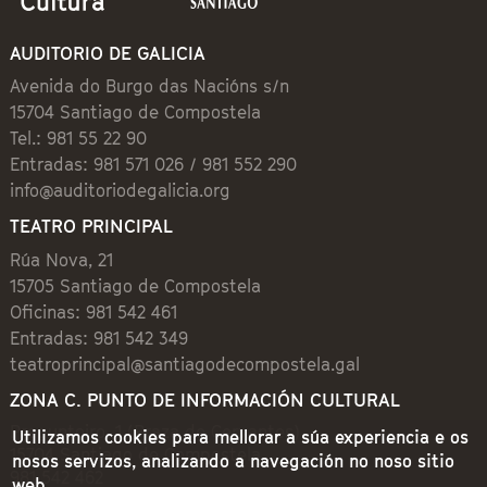
AUDITORIO DE GALICIA
Avenida do Burgo das Nacións s/n
15704 Santiago de Compostela
Tel.: 981 55 22 90
Entradas: 981 571 026 / 981 552 290
info@auditoriodegalicia.org
TEATRO PRINCIPAL
Rúa Nova, 21
15705 Santiago de Compostela
Oficinas: 981 542 461
Entradas: 981 542 349
teatroprincipal@santiagodecompostela.gal
ZONA C. PUNTO DE INFORMACIÓN CULTURAL
Preguntoiro, 1 (Praza de Cervantes)
Utilizamos cookies para mellorar a súa experiencia e os
15704 Santiago de Compostela
nosos servizos, analizando a navegación no noso sitio
981 542 462
web.