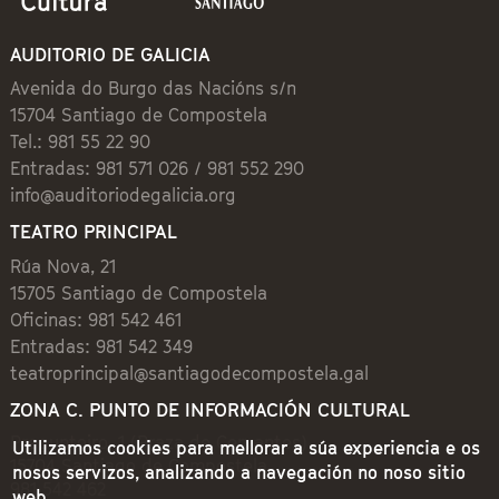
AUDITORIO DE GALICIA
Avenida do Burgo das Nacións s/n
15704 Santiago de Compostela
Tel.: 981 55 22 90
Entradas: 981 571 026 / 981 552 290
info@auditoriodegalicia.org
TEATRO PRINCIPAL
Rúa Nova, 21
15705 Santiago de Compostela
Oficinas: 981 542 461
Entradas: 981 542 349
teatroprincipal@santiagodecompostela.gal
ZONA C. PUNTO DE INFORMACIÓN CULTURAL
Preguntoiro, 1 (Praza de Cervantes)
Utilizamos cookies para mellorar a súa experiencia e os
15704 Santiago de Compostela
nosos servizos, analizando a navegación no noso sitio
981 542 462
web.