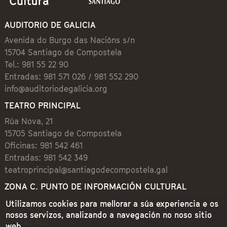
AUDITORIO DE GALICIA
Avenida do Burgo das Nacións s/n
15704 Santiago de Compostela
Tel.: 981 55 22 90
Entradas: 981 571 026 / 981 552 290
info@auditoriodegalicia.org
TEATRO PRINCIPAL
Rúa Nova, 21
15705 Santiago de Compostela
Oficinas: 981 542 461
Entradas: 981 542 349
teatroprincipal@santiagodecompostela.gal
ZONA C. PUNTO DE INFORMACIÓN CULTURAL
Preguntoiro, 1 (Praza de Cervantes)
Utilizamos cookies para mellorar a súa experiencia e os
15704 Santiago de Compostela
nosos servizos, analizando a navegación no noso sitio
981 542 462
web.