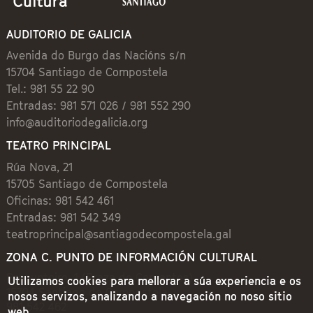
AUDITORIO DE GALICIA
Avenida do Burgo das Nacións s/n
15704 Santiago de Compostela
Tel.: 981 55 22 90
Entradas: 981 571 026 / 981 552 290
info@auditoriodegalicia.org
TEATRO PRINCIPAL
Rúa Nova, 21
15705 Santiago de Compostela
Oficinas: 981 542 461
Entradas: 981 542 349
teatroprincipal@santiagodecompostela.gal
ZONA C. PUNTO DE INFORMACIÓN CULTURAL
Preguntoiro, 1 (Praza de Cervantes)
Utilizamos cookies para mellorar a súa experiencia e os
15704 Santiago de Compostela
nosos servizos, analizando a navegación no noso sitio
981 542 462
web.