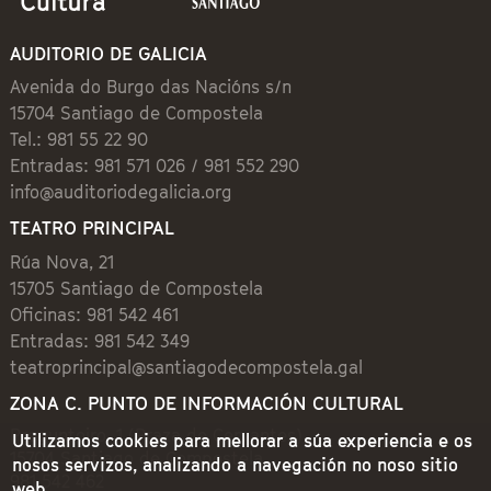
AUDITORIO DE GALICIA
Avenida do Burgo das Nacións s/n
15704 Santiago de Compostela
Tel.: 981 55 22 90
Entradas: 981 571 026 / 981 552 290
info@auditoriodegalicia.org
TEATRO PRINCIPAL
Rúa Nova, 21
15705 Santiago de Compostela
Oficinas: 981 542 461
Entradas: 981 542 349
teatroprincipal@santiagodecompostela.gal
ZONA C. PUNTO DE INFORMACIÓN CULTURAL
Preguntoiro, 1 (Praza de Cervantes)
Utilizamos cookies para mellorar a súa experiencia e os
15704 Santiago de Compostela
nosos servizos, analizando a navegación no noso sitio
981 542 462
web.