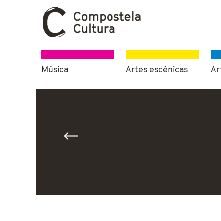
Música
Artes escénicas
Ar
Vostede está aquí