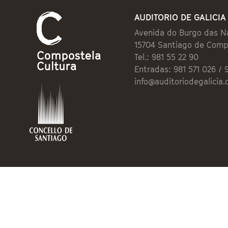
AUDITORIO DE GALICIA
Avenida do Burgo das N
15704 Santiago de Comp
Tel.: 981 55 22 90
Entradas: 981 571 026 / 
info@auditoriodegalicia.