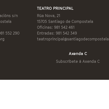
TEATRO PRINCIPAL
acións s/n
Rúa Nova, 21
ostela
15705 Santiago de Compostela
Oficinas: 981 542 461
981 552 290
Entradas: 981 542 349
org
teatroprincipal@santiagodecompostela
Axenda C
Subscríbete á Axenda C