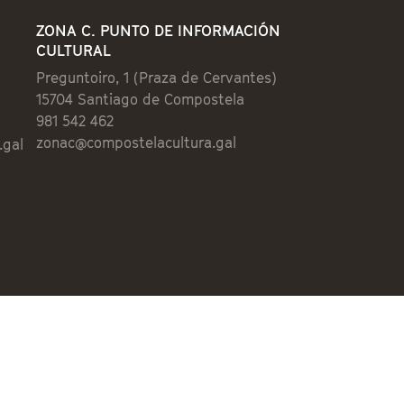
ZONA C. PUNTO DE INFORMACIÓN
CULTURAL
Preguntoiro, 1 (Praza de Cervantes)
15704 Santiago de Compostela
981 542 462
zonac@compostelacultura.gal
.gal