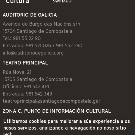
AUDITORIO DE GALICIA
Avenida do Burgo das Nacións s/n
15704 Santiago de Compostela
Tel.: 981 55 22 90
Entradas: 981 571 026 / 981 552 290
info@auditoriodegalicia.org
TEATRO PRINCIPAL
Rúa Nova, 21
15705 Santiago de Compostela
Oficinas: 981 542 461
Entradas: 981 542 349
teatroprincipal@santiagodecompostela.gal
ZONA C. PUNTO DE INFORMACIÓN CULTURAL
Preguntoiro, 1 (Praza de Cervantes)
Utilizamos cookies para mellorar a súa experiencia e os
15704 Santiago de Compostela
nosos servizos, analizando a navegación no noso sitio
981 542 462
web.