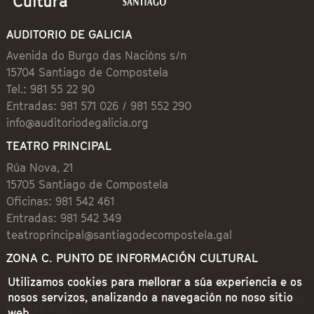
AUDITORIO DE GALICIA
Avenida do Burgo das Nacións s/n
15704 Santiago de Compostela
Tel.: 981 55 22 90
Entradas: 981 571 026 / 981 552 290
info@auditoriodegalicia.org
TEATRO PRINCIPAL
Rúa Nova, 21
15705 Santiago de Compostela
Oficinas: 981 542 461
Entradas: 981 542 349
teatroprincipal@santiagodecompostela.gal
ZONA C. PUNTO DE INFORMACIÓN CULTURAL
Preguntoiro, 1 (Praza de Cervantes)
Utilizamos cookies para mellorar a súa experiencia e os
15704 Santiago de Compostela
nosos servizos, analizando a navegación no noso sitio
981 542 462
web.