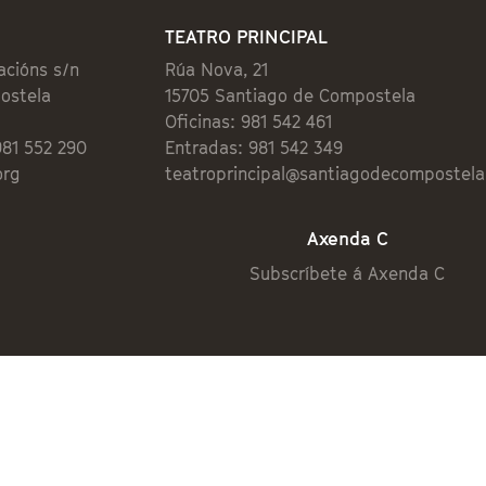
TEATRO PRINCIPAL
acións s/n
Rúa Nova, 21
ostela
15705 Santiago de Compostela
Oficinas: 981 542 461
981 552 290
Entradas: 981 542 349
org
teatroprincipal@santiagodecompostela
Axenda C
Subscríbete á Axenda C