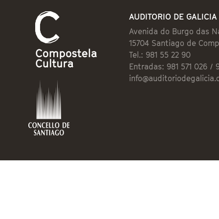
AUDITORIO DE GALICIA
Avenida do Burgo das N
15704 Santiago de Comp
Tel.: 981 55 22 90
Entradas: 981 571 026 / 
info@auditoriodegalicia.