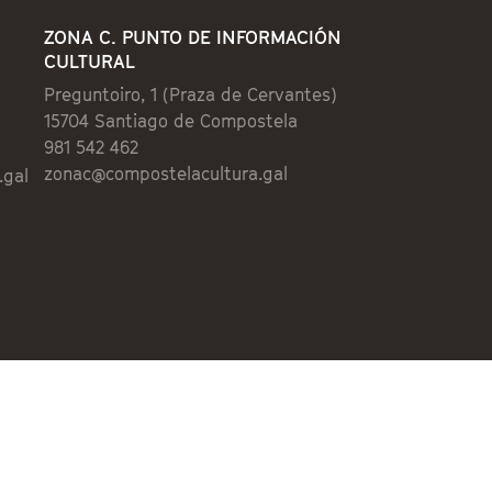
ZONA C. PUNTO DE INFORMACIÓN
CULTURAL
Preguntoiro, 1 (Praza de Cervantes)
15704 Santiago de Compostela
981 542 462
zonac@compostelacultura.gal
.gal