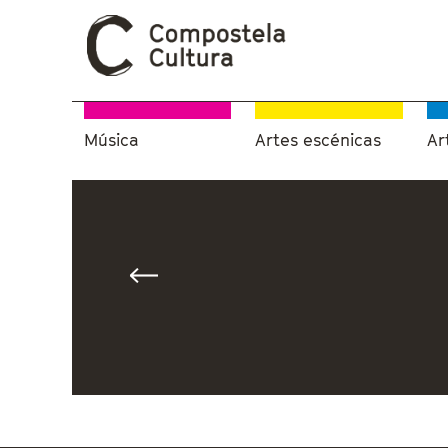
Música
Artes escénicas
Ar
Vostede está aquí