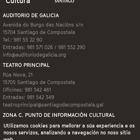
AUDITORIO DE GALICIA
Avenida do Burgo das Nacións s/n
15704 Santiago de Compostela
Tel.: 981 55 22 90
Entradas: 981 571 026 / 981 552 290
info@auditoriodegalicia.org
TEATRO PRINCIPAL
Rúa Nova, 21
15705 Santiago de Compostela
Oficinas: 981 542 461
Entradas: 981 542 349
teatroprincipal@santiagodecompostela.gal
ZONA C. PUNTO DE INFORMACIÓN CULTURAL
Preguntoiro, 1 (Praza de Cervantes)
Utilizamos cookies para mellorar a súa experiencia e os
15704 Santiago de Compostela
nosos servizos, analizando a navegación no noso sitio
981 542 462
web.