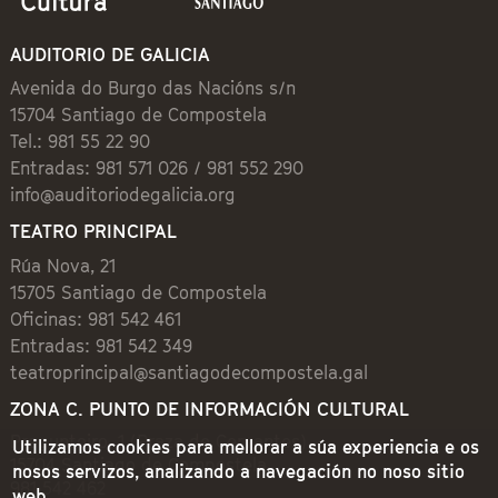
AUDITORIO DE GALICIA
Avenida do Burgo das Nacións s/n
15704 Santiago de Compostela
Tel.: 981 55 22 90
Entradas: 981 571 026 / 981 552 290
info@auditoriodegalicia.org
TEATRO PRINCIPAL
Rúa Nova, 21
15705 Santiago de Compostela
Oficinas: 981 542 461
Entradas: 981 542 349
teatroprincipal@santiagodecompostela.gal
ZONA C. PUNTO DE INFORMACIÓN CULTURAL
Preguntoiro, 1 (Praza de Cervantes)
Utilizamos cookies para mellorar a súa experiencia e os
15704 Santiago de Compostela
nosos servizos, analizando a navegación no noso sitio
981 542 462
web.