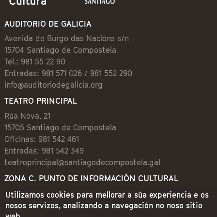
AUDITORIO DE GALICIA
Avenida do Burgo das Nacións s/n
15704 Santiago de Compostela
Tel.: 981 55 22 90
Entradas: 981 571 026 / 981 552 290
info@auditoriodegalicia.org
TEATRO PRINCIPAL
Rúa Nova, 21
15705 Santiago de Compostela
Oficinas: 981 542 461
Entradas: 981 542 349
teatroprincipal@santiagodecompostela.gal
ZONA C. PUNTO DE INFORMACIÓN CULTURAL
Preguntoiro, 1 (Praza de Cervantes)
Utilizamos cookies para mellorar a súa experiencia e os
15704 Santiago de Compostela
nosos servizos, analizando a navegación no noso sitio
981 542 462
web.