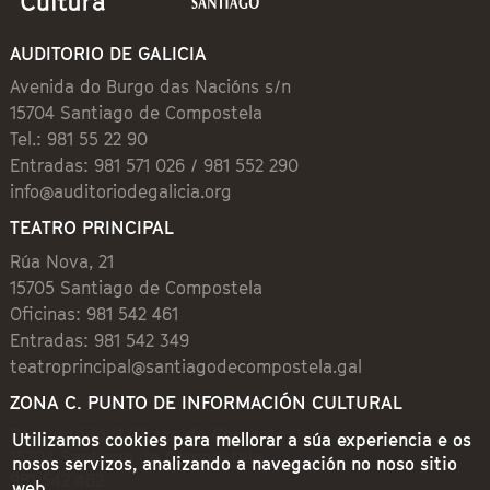
AUDITORIO DE GALICIA
Avenida do Burgo das Nacións s/n
15704 Santiago de Compostela
Tel.: 981 55 22 90
Entradas: 981 571 026 / 981 552 290
info@auditoriodegalicia.org
TEATRO PRINCIPAL
Rúa Nova, 21
15705 Santiago de Compostela
Oficinas: 981 542 461
Entradas: 981 542 349
teatroprincipal@santiagodecompostela.gal
ZONA C. PUNTO DE INFORMACIÓN CULTURAL
Preguntoiro, 1 (Praza de Cervantes)
Utilizamos cookies para mellorar a súa experiencia e os
15704 Santiago de Compostela
nosos servizos, analizando a navegación no noso sitio
981 542 462
web.