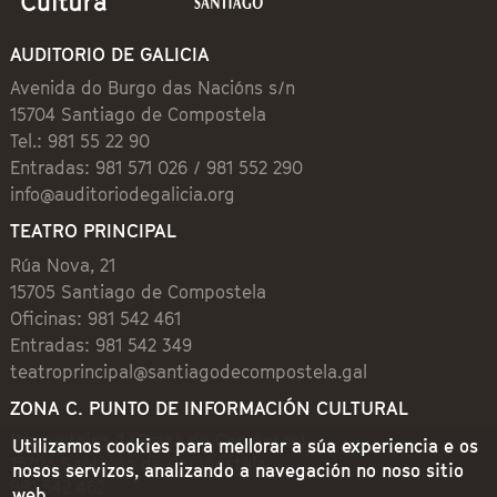
AUDITORIO DE GALICIA
Avenida do Burgo das Nacións s/n
15704 Santiago de Compostela
Tel.: 981 55 22 90
Entradas: 981 571 026 / 981 552 290
info@auditoriodegalicia.org
TEATRO PRINCIPAL
Rúa Nova, 21
15705 Santiago de Compostela
Oficinas: 981 542 461
Entradas: 981 542 349
teatroprincipal@santiagodecompostela.gal
ZONA C. PUNTO DE INFORMACIÓN CULTURAL
Preguntoiro, 1 (Praza de Cervantes)
Utilizamos cookies para mellorar a súa experiencia e os
15704 Santiago de Compostela
nosos servizos, analizando a navegación no noso sitio
981 542 462
web.