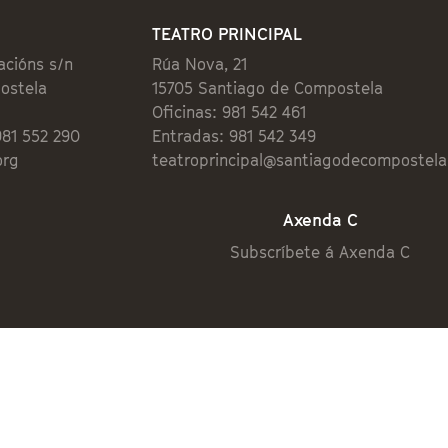
TEATRO PRINCIPAL
acións s/n
Rúa Nova, 21
ostela
15705 Santiago de Compostela
Oficinas: 981 542 461
981 552 290
Entradas: 981 542 349
org
teatroprincipal@santiagodecompostela
Axenda C
Subscríbete á Axenda C