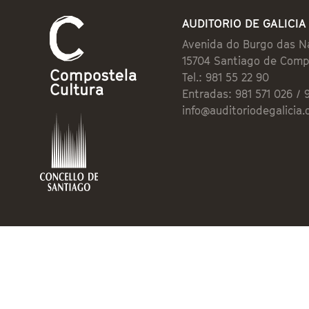
AUDITORIO DE GALICIA
Avenida do Burgo das N
15704 Santiago de Comp
Tel.: 981 55 22 90
Entradas: 981 571 026 / 
info@auditoriodegalicia.