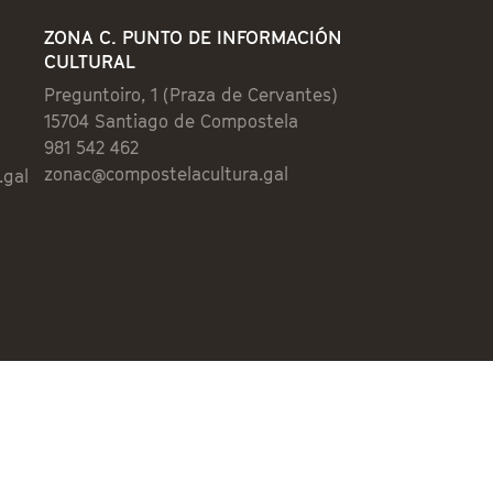
ZONA C. PUNTO DE INFORMACIÓN
CULTURAL
Preguntoiro, 1 (Praza de Cervantes)
15704 Santiago de Compostela
981 542 462
zonac@compostelacultura.gal
.gal