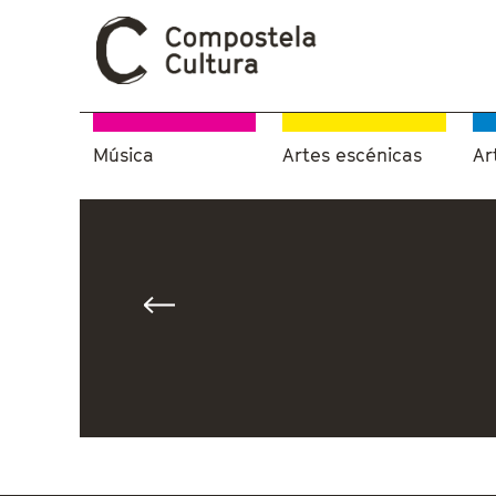
Música
Artes escénicas
Ar
Vostede está aquí