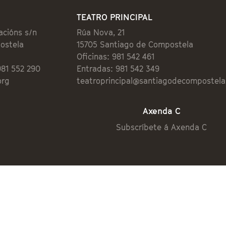
TEATRO PRINCIPAL
acións s/n
Rúa Nova, 21
ostela
15705 Santiago de Compostela
Oficinas: 981 542 461
981 552 290
Entradas: 981 542 349
org
teatroprincipal@santiagodecompostela
Axenda C
Subscríbete á Axenda C