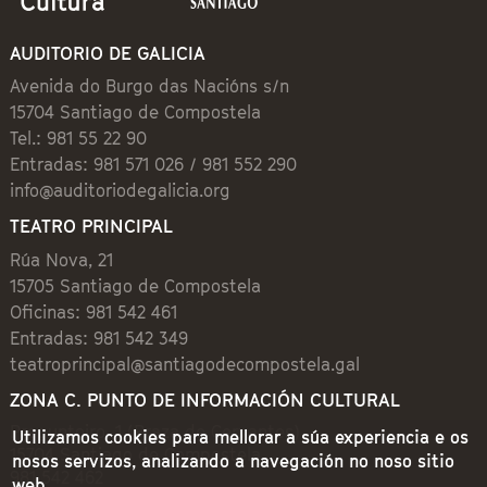
AUDITORIO DE GALICIA
Avenida do Burgo das Nacións s/n
15704 Santiago de Compostela
Tel.: 981 55 22 90
Entradas: 981 571 026 / 981 552 290
info@auditoriodegalicia.org
TEATRO PRINCIPAL
Rúa Nova, 21
15705 Santiago de Compostela
Oficinas: 981 542 461
Entradas: 981 542 349
teatroprincipal@santiagodecompostela.gal
ZONA C. PUNTO DE INFORMACIÓN CULTURAL
Preguntoiro, 1 (Praza de Cervantes)
Utilizamos cookies para mellorar a súa experiencia e os
15704 Santiago de Compostela
nosos servizos, analizando a navegación no noso sitio
981 542 462
web.