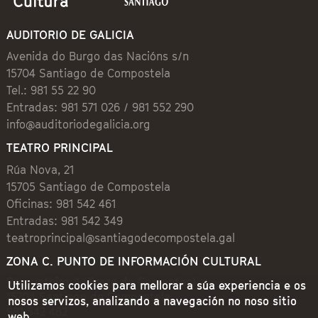
AUDITORIO DE GALICIA
Avenida do Burgo das Nacións s/n
15704 Santiago de Compostela
Tel.: 981 55 22 90
Entradas: 981 571 026 / 981 552 290
info@auditoriodegalicia.org
TEATRO PRINCIPAL
Rúa Nova, 21
15705 Santiago de Compostela
Oficinas: 981 542 461
Entradas: 981 542 349
teatroprincipal@santiagodecompostela.gal
ZONA C. PUNTO DE INFORMACIÓN CULTURAL
Preguntoiro, 1 (Praza de Cervantes)
Utilizamos cookies para mellorar a súa experiencia e os
15704 Santiago de Compostela
nosos servizos, analizando a navegación no noso sitio
981 542 462
web.