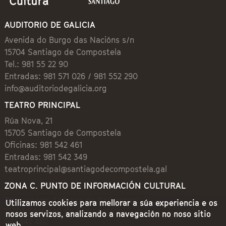
AUDITORIO DE GALICIA
Avenida do Burgo das Nacións s/n
15704 Santiago de Compostela
Tel.: 981 55 22 90
Entradas: 981 571 026 / 981 552 290
info@auditoriodegalicia.org
TEATRO PRINCIPAL
Rúa Nova, 21
15705 Santiago de Compostela
Oficinas: 981 542 461
Entradas: 981 542 349
teatroprincipal@santiagodecompostela.gal
ZONA C. PUNTO DE INFORMACIÓN CULTURAL
Preguntoiro, 1 (Praza de Cervantes)
Utilizamos cookies para mellorar a súa experiencia e os
15704 Santiago de Compostela
nosos servizos, analizando a navegación no noso sitio
981 542 462
web.