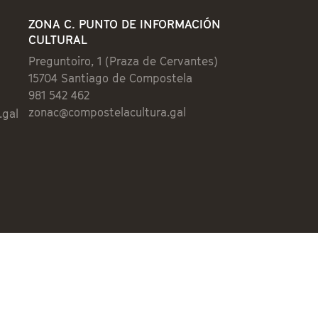
ZONA C. PUNTO DE INFORMACIÓN
CULTURAL
Preguntoiro, 1 (Praza de Cervantes)
15704 Santiago de Compostela
981 542 462
zonac@compostelacultura.gal
.gal