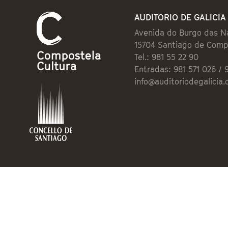
AUDITORIO DE GALICIA
Avenida do Burgo das N
15704 Santiago de Comp
Tel.: 981 55 22 90
Entradas: 981 571 026 / 
info@auditoriodegalicia.