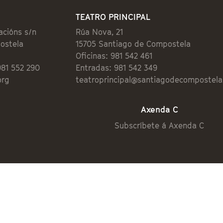
TEATRO PRINCIPAL
acións s/n
Rúa Nova, 21
ostela
15705 Santiago de Compostela
Oficinas: 981 542 461
981 552 290
Entradas: 981 542 349
org
teatroprincipal@santiagodecompostela
Axenda C
Subscríbete á Axenda C