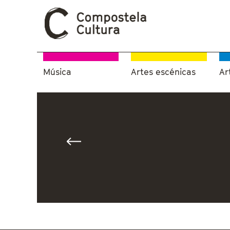
Música
Artes escénicas
Ar
Vostede está aquí