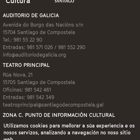
AUDITORIO DE GALICIA
Avenida do Burgo das Nacións s/n
15704 Santiago de Compostela
Tel.: 981 55 22 90
Entradas: 981 571 026 / 981 552 290
info@auditoriodegalicia.org
TEATRO PRINCIPAL
Rúa Nova, 21
15705 Santiago de Compostela
Oficinas: 981 542 461
Entradas: 981 542 349
teatroprincipal@santiagodecompostela.gal
ZONA C. PUNTO DE INFORMACIÓN CULTURAL
Preguntoiro, 1 (Praza de Cervantes)
Utilizamos cookies para mellorar a súa experiencia e os
15704 Santiago de Compostela
nosos servizos, analizando a navegación no noso sitio
981 542 462
web.