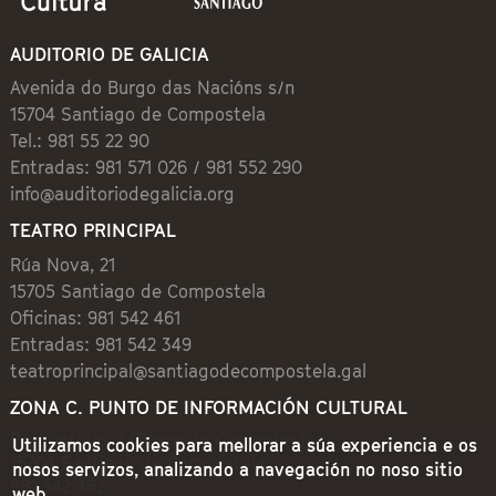
AUDITORIO DE GALICIA
Avenida do Burgo das Nacións s/n
15704 Santiago de Compostela
Tel.: 981 55 22 90
Entradas: 981 571 026 / 981 552 290
info@auditoriodegalicia.org
TEATRO PRINCIPAL
Rúa Nova, 21
15705 Santiago de Compostela
Oficinas: 981 542 461
Entradas: 981 542 349
teatroprincipal@santiagodecompostela.gal
ZONA C. PUNTO DE INFORMACIÓN CULTURAL
Preguntoiro, 1 (Praza de Cervantes)
Utilizamos cookies para mellorar a súa experiencia e os
15704 Santiago de Compostela
nosos servizos, analizando a navegación no noso sitio
981 542 462
web.