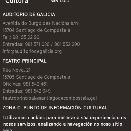
AUDITORIO DE GALICIA
Avenida do Burgo das Nacións s/n
15704 Santiago de Compostela
Tel.: 981 55 22 90
Entradas: 981 571 026 / 981 552 290
info@auditoriodegalicia.org
TEATRO PRINCIPAL
Rúa Nova, 21
15705 Santiago de Compostela
Oficinas: 981 542 461
Entradas: 981 542 349
teatroprincipal@santiagodecompostela.gal
ZONA C. PUNTO DE INFORMACIÓN CULTURAL
Preguntoiro, 1 (Praza de Cervantes)
Utilizamos cookies para mellorar a súa experiencia e os
15704 Santiago de Compostela
nosos servizos, analizando a navegación no noso sitio
981 542 462
web.