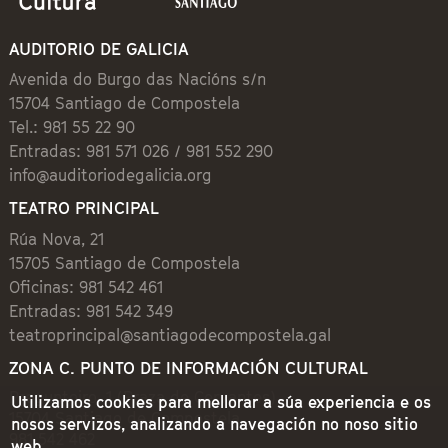
AUDITORIO DE GALICIA
Avenida do Burgo das Nacións s/n
15704 Santiago de Compostela
Tel.: 981 55 22 90
Entradas: 981 571 026 / 981 552 290
info@auditoriodegalicia.org
TEATRO PRINCIPAL
Rúa Nova, 21
15705 Santiago de Compostela
Oficinas: 981 542 461
Entradas: 981 542 349
teatroprincipal@santiagodecompostela.gal
ZONA C. PUNTO DE INFORMACIÓN CULTURAL
Preguntoiro, 1 (Praza de Cervantes)
Utilizamos cookies para mellorar a súa experiencia e os
15704 Santiago de Compostela
nosos servizos, analizando a navegación no noso sitio
981 542 462
web.