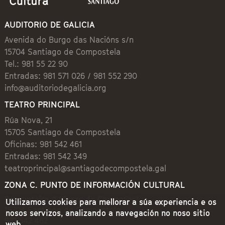
AUDITORIO DE GALICIA
Avenida do Burgo das Nacións s/n
15704 Santiago de Compostela
Tel.: 981 55 22 90
Entradas: 981 571 026 / 981 552 290
info@auditoriodegalicia.org
TEATRO PRINCIPAL
Rúa Nova, 21
15705 Santiago de Compostela
Oficinas: 981 542 461
Entradas: 981 542 349
teatroprincipal@santiagodecompostela.gal
ZONA C. PUNTO DE INFORMACIÓN CULTURAL
Preguntoiro, 1 (Praza de Cervantes)
Utilizamos cookies para mellorar a súa experiencia e os
15704 Santiago de Compostela
nosos servizos, analizando a navegación no noso sitio
981 542 462
web.