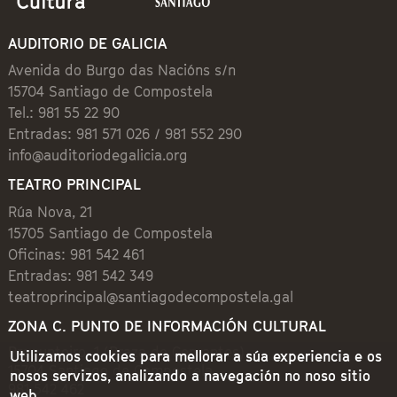
AUDITORIO DE GALICIA
Avenida do Burgo das Nacións s/n
15704 Santiago de Compostela
Tel.: 981 55 22 90
Entradas: 981 571 026 / 981 552 290
info@auditoriodegalicia.org
TEATRO PRINCIPAL
Rúa Nova, 21
15705 Santiago de Compostela
Oficinas: 981 542 461
Entradas: 981 542 349
teatroprincipal@santiagodecompostela.gal
ZONA C. PUNTO DE INFORMACIÓN CULTURAL
Preguntoiro, 1 (Praza de Cervantes)
Utilizamos cookies para mellorar a súa experiencia e os
15704 Santiago de Compostela
nosos servizos, analizando a navegación no noso sitio
981 542 462
web.