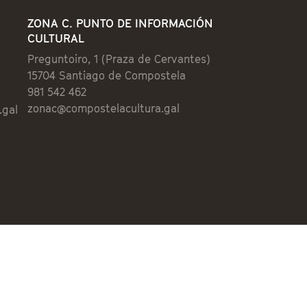
ZONA C. PUNTO DE INFORMACIÓN
CULTURAL
Preguntoiro, 1 (Praza de Cervantes)
15704 Santiago de Compostela
981 542 462
zonac@compostelacultura.gal
.gal