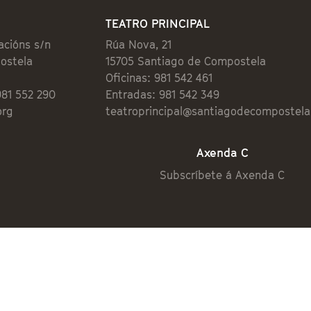
TEATRO PRINCIPAL
acións s/n
Rúa Nova, 21
ostela
15705 Santiago de Compostela
Oficinas: 981 542 461
981 552 290
Entradas: 981 542 349
org
teatroprincipal@santiagodecompostela
Axenda C
Subscríbete á Axenda C