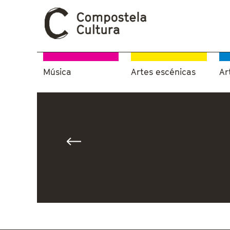
Música
Artes escénicas
Ar
Vostede está aquí