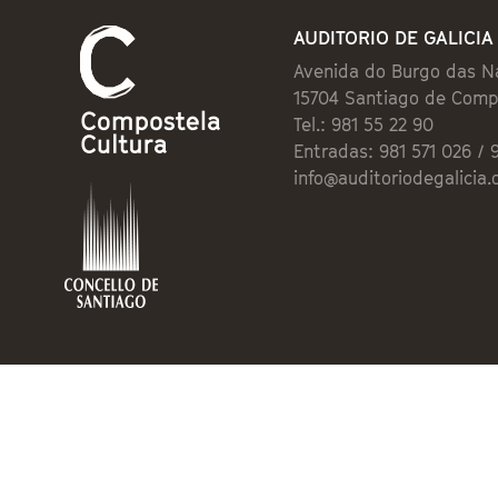
AUDITORIO DE GALICIA
Avenida do Burgo das N
15704 Santiago de Comp
Tel.: 981 55 22 90
Entradas: 981 571 026 / 
info@auditoriodegalicia.