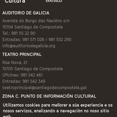
AUDITORIO DE GALICIA
Avenida do Burgo das Nacións s/n
15704 Santiago de Compostela
Tel.: 981 55 22 90
Entradas: 981 571 026 / 981 552 290
info@auditoriodegalicia.org
TEATRO PRINCIPAL
Rúa Nova, 21
15705 Santiago de Compostela
Oficinas: 981 542 461
Entradas: 981 542 349
teatroprincipal@santiagodecompostela.gal
ZONA C. PUNTO DE INFORMACIÓN CULTURAL
Preguntoiro, 1 (Praza de Cervantes)
Utilizamos cookies para mellorar a súa experiencia e os
15704 Santiago de Compostela
nosos servizos, analizando a navegación no noso sitio
981 542 462
web.