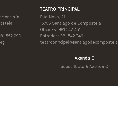
TEATRO PRINCIPAL
acións s/n
Rúa Nova, 21
ostela
15705 Santiago de Compostela
Oficinas: 981 542 461
981 552 290
Entradas: 981 542 349
org
teatroprincipal@santiagodecompostela
Axenda C
Subscríbete á Axenda C