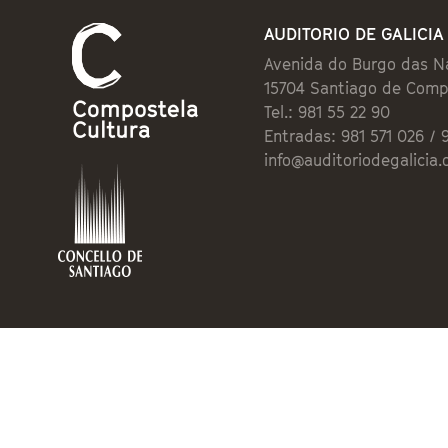
AUDITORIO DE GALICIA
Avenida do Burgo das N
15704 Santiago de Comp
Tel.: 981 55 22 90
Entradas: 981 571 026 / 
info@auditoriodegalicia.