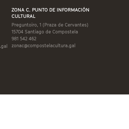
ZONA C. PUNTO DE INFORMACIÓN
CULTURAL
Preguntoiro, 1 (Praza de Cervantes)
15704 Santiago de Compostela
981 542 462
zonac@compostelacultura.gal
.gal