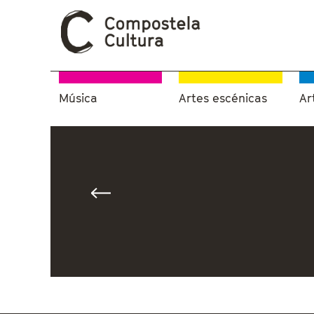
Música
Artes escénicas
Ar
Vostede está aquí