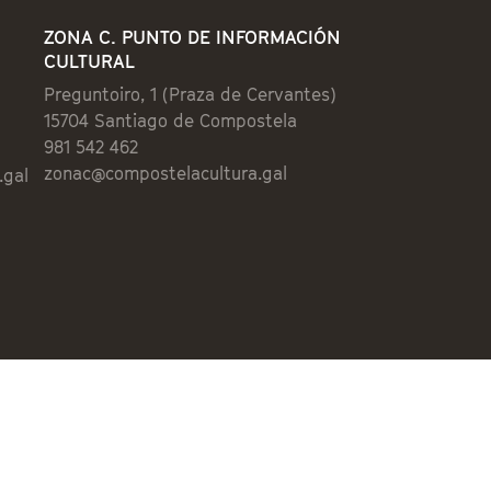
ZONA C. PUNTO DE INFORMACIÓN
CULTURAL
Preguntoiro, 1 (Praza de Cervantes)
15704 Santiago de Compostela
981 542 462
zonac@compostelacultura.gal
.gal