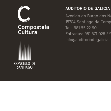
AUDITORIO DE GALICIA
Avenida do Burgo das N
15704 Santiago de Comp
Tel.: 981 55 22 90
Entradas: 981 571 026 / 
info@auditoriodegalicia.