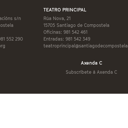
TEATRO PRINCIPAL
acións s/n
Rúa Nova, 21
ostela
15705 Santiago de Compostela
Oficinas: 981 542 461
981 552 290
Entradas: 981 542 349
org
teatroprincipal@santiagodecompostela
Axenda C
Subscríbete á Axenda C