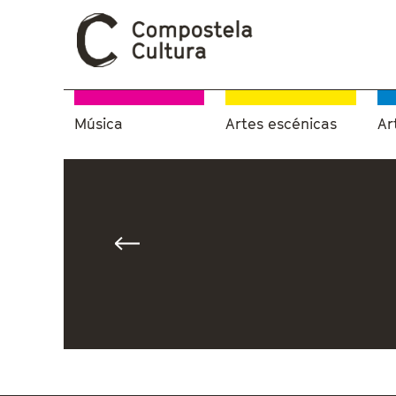
Música
Artes escénicas
Ar
Vostede está aquí