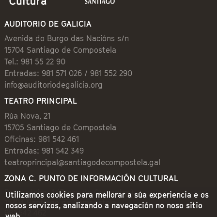
AUDITORIO DE GALICIA
Avenida do Burgo das Nacións s/n
15704 Santiago de Compostela
Tel.: 981 55 22 90
Entradas: 981 571 026 / 981 552 290
info@auditoriodegalicia.org
TEATRO PRINCIPAL
Rúa Nova, 21
15705 Santiago de Compostela
Oficinas: 981 542 461
Entradas: 981 542 349
teatroprincipal@santiagodecompostela.gal
ZONA C. PUNTO DE INFORMACIÓN CULTURAL
Preguntoiro, 1 (Praza de Cervantes)
Utilizamos cookies para mellorar a súa experiencia e os
15704 Santiago de Compostela
nosos servizos, analizando a navegación no noso sitio
981 542 462
web.