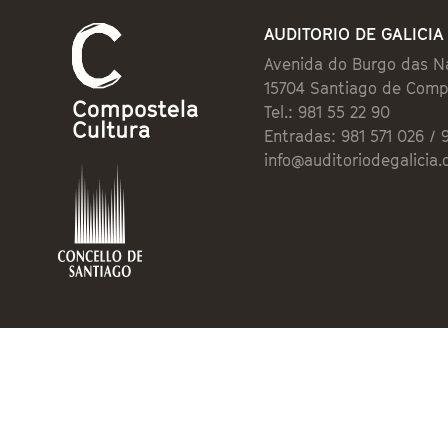
AUDITORIO DE GALICIA
Avenida do Burgo das N
15704 Santiago de Comp
Tel.: 981 55 22 90
Entradas: 981 571 026 / 
info@auditoriodegalicia.