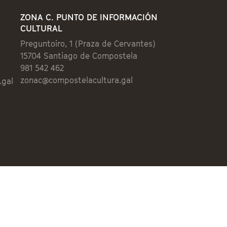
ZONA C. PUNTO DE INFORMACIÓN
CULTURAL
Preguntoiro, 1 (Praza de Cervantes)
15704 Santiago de Compostela
981 542 462
zonac@compostelacultura.gal
.gal