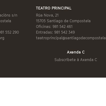
TEATRO PRINCIPAL
acións s/n
Rúa Nova, 21
ostela
15705 Santiago de Compostela
Oficinas: 981 542 461
981 552 290
Entradas: 981 542 349
org
teatroprincipal@santiagodecompostela
Axenda C
Subscríbete á Axenda C