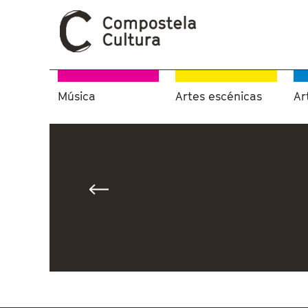
Música
Artes escénicas
Ar
Vostede está aquí